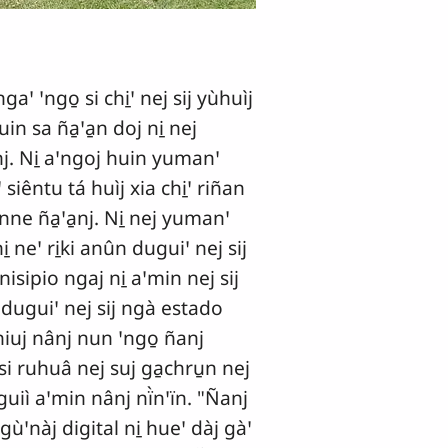
 ꞌngo̱ si chi̱ꞌ nej sij yùhuìj
in sa ña̱ꞌa̱n doj ni̱ nej
nj. Ni̱ aꞌngoj huin yumanꞌ
siêntu tá huìj xia chi̱ꞌ riñan
nne ña̱ꞌa̱nj. Ni̱ nej yumanꞌ
neꞌ ri̱ki anûn duguiꞌ nej sij
ipio ngaj ni̱ aꞌmin nej sij
n duguiꞌ nej sij ngà estado
hiuj nânj nun ꞌngo̱ ñanj
 si ruhuâ nej suj ga̱chru̱n nej
uiì aꞌmin nânj nï̀nꞌïn. "Ñanj
 gùꞌnàj digital ni̱ hueꞌ dàj gàꞌ