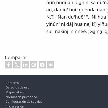
nun nuguanꞌ gu̱nïnꞌ sa gùꞌnàj
an, dadinꞌ huê guenda dan gaꞌ
N.T. "Ñan duꞌhuôꞌ ". Ni̱ hua̱
yiñûnꞌ ni̱ dàj hua nej kïj yiñu
suj nakïnj ïn nneè. ¡Ga̱ꞌna̱ꞌ gi̱
Compartir
Footer
Contacto
Derechos de uso
Mapa del sitio
Normas de privacidad
Configuración de cookies
Iniciar sesión