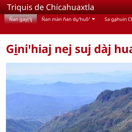
Pasar al contenido principal
Triquis de Chicahuaxtla
Ñan gayi̱ꞌij
Ñan màn ñan du̱ꞌhuôꞌ
Sa ga̱huin C
Gi̱niꞌhiaj nej suj dàj h