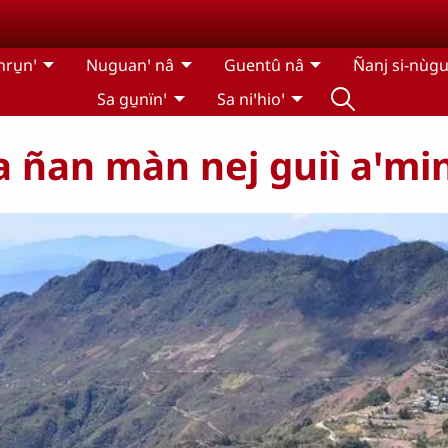
hru̱nꞌ
Nuguanꞌ nâ
Guentû nâ
Ñanj si-nùgu
Sa gu̱nïnꞌ
Sa niꞌhioꞌ
ua ñan màn nej guiì aꞌmin