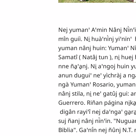
Nej yumanꞌ Aꞌmin Nânj Nï̀nꞌïn
mîn guiì. Ni̱ huàꞌnï̀nj yiꞌnïnꞌ
yuman nânj huin: Yumanꞌ Nìko 
Samatî ( Natâj tun ), ni̱ huej 
nne ña̱ꞌa̱nj. Ni̱ aꞌngoj huin 
anun duguiꞌ neꞌ yìchràj a ngà
ngà Yumanꞌ Rosario, yumanꞌ n
nânj stila, ni̱ neꞌ gatûj gui:
Guerrero. Riñan página ni̱ka̱
digân rayiꞌî nej daꞌngaꞌ ga̱ra
suj ñanj nânj nï̀nꞌïn. "Nugua
Biblia". Gaꞌnḯn nej ñûnj N.T. 