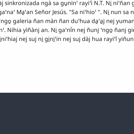
 sinkronizada ngà sa gu̱nïnꞌ rayiꞌì N.T. Ni̱ niꞌñan 
naꞌ Ma̱ꞌan Señor Jesús. "Sa niꞌhioꞌ ". Ni̱ nun sa n
 ꞌngo̱ galeria ñan màn ñan duꞌhua da̱ꞌa̱j nej yumanꞌ
nꞌ. Nihia yìñànj an. Ni̱ gaꞌnḯn nej ñunj ꞌngo̱ ñanj g
niꞌhiaj nej suj ni̱ gi̱ni̱ꞌin nej suj dàj hua rayiꞌî yiñun