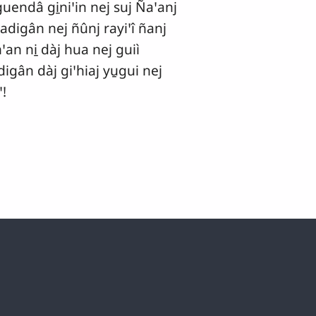
guendâ gi̱niꞌin nej suj Ñaꞌanj
adigân nej ñûnj rayiꞌî ñanj
an ni̱ dàj hua nej guiì
idigân dàj giꞌhiaj yu̱gui nej
ꞌ!