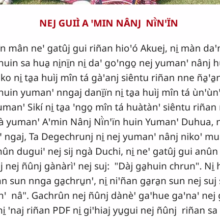
NEJ GUIÌ A ꞌMIN NÂNJ Nï̀NꞌÏN
 mân neꞌ gatûj gui riñan hioꞌó Akuej, ni̱ màn daꞌngaꞌ
 huin sa hua̱ ni̱nï̱n ni̱ daꞌ goꞌngo̱ nej yumanꞌ nânj hu
ni̱ ta̱a huìj mîn tá gàꞌanj siêntu riñan nne ña̱ꞌa̱
huin yumanꞌ nngaj danï̱ïn ni̱ ta̱a huìj mîn tá ùnꞌùnꞌ 
yumanꞌ Sikí ni̱ ta̱a ꞌngo̱ mîn tá huàtànꞌ siêntu riñan 
 yumanꞌ Aꞌmin Nânj Nï̀nꞌïn huin Yumanꞌ Duhua, ni̱ 
gaj, Ta Degechrunj ni̱ nej yumanꞌ nânj nikoꞌ munis
 anûn duguiꞌ nej sij ngà Duchi, ni̱ neꞌ gatûj gui anû
j nej ñûnj gànàrìꞌ nej suj: "Dàj ga̱huin chrun". Ni̱ 
̱n sun nnga ga̱chru̱nꞌ, ni̱ niꞌñan ga̱ra̱n sun nej suj
nꞌ nâ". Gachrûn nej ñûnj dànèꞌ gaꞌhue gaꞌnaꞌ nej g
ni̱ ꞌnaj riñan PDF ni̱ giꞌhiaj yu̱gui nej ñûnj riñan sa