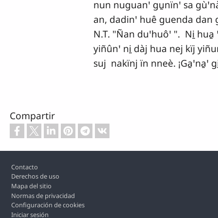
nun nuguanꞌ gu̱nïnꞌ sa gùꞌnàj
an, dadinꞌ huê guenda dan gaꞌ
N.T. "Ñan duꞌhuôꞌ ". Ni̱ hua̱
yiñûnꞌ ni̱ dàj hua nej kïj yiñu
suj nakïnj ïn nneè. ¡Ga̱ꞌna̱ꞌ gi̱
Compartir
Footer
Contacto
Derechos de uso
Mapa del sitio
Normas de privacidad
Configuración de cookies
Iniciar sesión