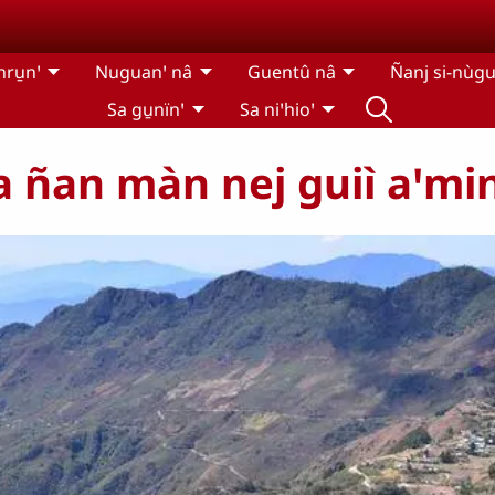
hru̱nꞌ
Nuguanꞌ nâ
Guentû nâ
Ñanj si-nùgu
Sa gu̱nïnꞌ
Sa niꞌhioꞌ
ua ñan màn nej guiì aꞌmin