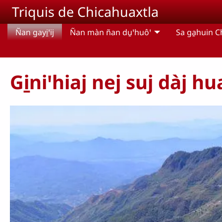
Pasar al contenido principal
Triquis de Chicahuaxtla
Ñan gayi̱ꞌij
Ñan màn ñan du̱ꞌhuôꞌ
Sa ga̱huin C
Gi̱niꞌhiaj nej suj dàj h