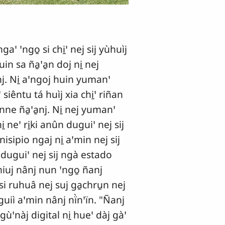
 ꞌngo̱ si chi̱ꞌ nej sij yùhuìj
in sa ña̱ꞌa̱n doj ni̱ nej
nj. Ni̱ aꞌngoj huin yumanꞌ
siêntu tá huìj xia chi̱ꞌ riñan
nne ña̱ꞌa̱nj. Ni̱ nej yumanꞌ
neꞌ ri̱ki anûn duguiꞌ nej sij
ipio ngaj ni̱ aꞌmin nej sij
n duguiꞌ nej sij ngà estado
hiuj nânj nun ꞌngo̱ ñanj
 si ruhuâ nej suj ga̱chru̱n nej
uiì aꞌmin nânj nï̀nꞌïn. "Ñanj
 gùꞌnàj digital ni̱ hueꞌ dàj gàꞌ