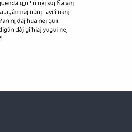
guendâ gi̱niꞌin nej suj Ñaꞌanj
adigân nej ñûnj rayiꞌî ñanj
an ni̱ dàj hua nej guiì
idigân dàj giꞌhiaj yu̱gui nej
ꞌ!