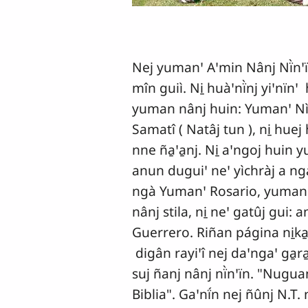
Nej yumanꞌ Aꞌmin Nânj Nï̀nꞌïn
mîn guiì. Ni̱ huàꞌnï̀nj yiꞌnïnꞌ
yuman nânj huin: Yumanꞌ Nìko 
Samatî ( Natâj tun ), ni̱ huej 
nne ña̱ꞌa̱nj. Ni̱ aꞌngoj huin 
anun duguiꞌ neꞌ yìchràj a ngà
ngà Yumanꞌ Rosario, yumanꞌ n
nânj stila, ni̱ neꞌ gatûj gui:
Guerrero. Riñan página ni̱ka̱
digân rayiꞌî nej daꞌngaꞌ ga̱ra
suj ñanj nânj nï̀nꞌïn. "Nugua
Biblia". Gaꞌnḯn nej ñûnj N.T. 