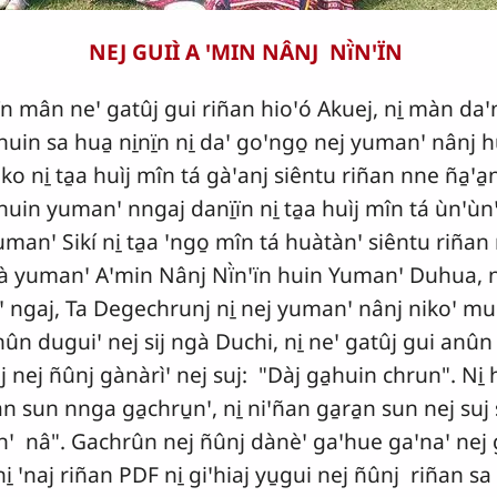
NEJ GUIÌ A ꞌMIN NÂNJ Nï̀NꞌÏN
 mân neꞌ gatûj gui riñan hioꞌó Akuej, ni̱ màn daꞌngaꞌ
 huin sa hua̱ ni̱nï̱n ni̱ daꞌ goꞌngo̱ nej yumanꞌ nânj hu
ni̱ ta̱a huìj mîn tá gàꞌanj siêntu riñan nne ña̱ꞌa̱
huin yumanꞌ nngaj danï̱ïn ni̱ ta̱a huìj mîn tá ùnꞌùnꞌ 
yumanꞌ Sikí ni̱ ta̱a ꞌngo̱ mîn tá huàtànꞌ siêntu riñan 
 yumanꞌ Aꞌmin Nânj Nï̀nꞌïn huin Yumanꞌ Duhua, ni̱ 
gaj, Ta Degechrunj ni̱ nej yumanꞌ nânj nikoꞌ munis
 anûn duguiꞌ nej sij ngà Duchi, ni̱ neꞌ gatûj gui anû
j nej ñûnj gànàrìꞌ nej suj: "Dàj ga̱huin chrun". Ni̱ 
̱n sun nnga ga̱chru̱nꞌ, ni̱ niꞌñan ga̱ra̱n sun nej suj
nꞌ nâ". Gachrûn nej ñûnj dànèꞌ gaꞌhue gaꞌnaꞌ nej g
ni̱ ꞌnaj riñan PDF ni̱ giꞌhiaj yu̱gui nej ñûnj riñan sa