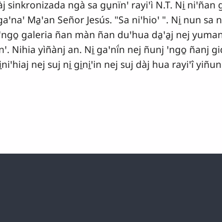
 sinkronizada ngà sa gu̱nïnꞌ rayiꞌì N.T. Ni̱ niꞌñan 
naꞌ Ma̱ꞌan Señor Jesús. "Sa niꞌhioꞌ ". Ni̱ nun sa n
 ꞌngo̱ galeria ñan màn ñan duꞌhua da̱ꞌa̱j nej yumanꞌ
nꞌ. Nihia yìñànj an. Ni̱ gaꞌnḯn nej ñunj ꞌngo̱ ñanj g
niꞌhiaj nej suj ni̱ gi̱ni̱ꞌin nej suj dàj hua rayiꞌî yiñun