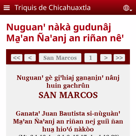
Pasar al contenido principal
Triquis de Chicahuaxtla
Se
Nuguanꞌ nàkà gudunâj
Ma̱ꞌan Ñaꞌanj an riñan nêꞌ