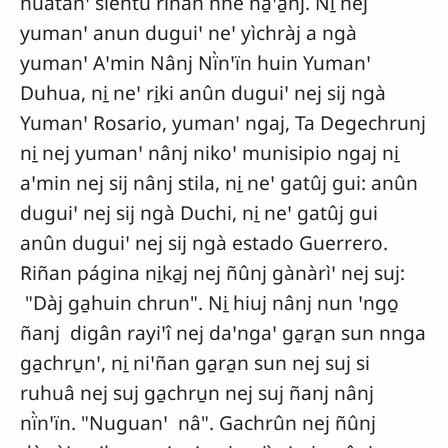
huàtànꞌ siêntu riñan nne ña̱ꞌa̱nj. Ni̱ nej
yumanꞌ anun duguiꞌ neꞌ yìchràj a ngà
yumanꞌ Aꞌmin Nânj Nï̀nꞌïn huin Yumanꞌ
Duhua, ni̱ neꞌ ri̱ki anûn duguiꞌ nej sij ngà
Yumanꞌ Rosario, yumanꞌ ngaj, Ta Degechrunj
ni̱ nej yumanꞌ nânj nikoꞌ munisipio ngaj ni̱
aꞌmin nej sij nânj stila, ni̱ neꞌ gatûj gui: anûn
duguiꞌ nej sij ngà Duchi, ni̱ neꞌ gatûj gui
anûn duguiꞌ nej sij ngà estado Guerrero.
Riñan página ni̱ka̱j nej ñûnj gànàrìꞌ nej suj:
"Dàj ga̱huin chrun". Ni̱ hiuj nânj nun ꞌngo̱
ñanj digân rayiꞌî nej daꞌngaꞌ ga̱ra̱n sun nnga
ga̱chru̱nꞌ, ni̱ niꞌñan ga̱ra̱n sun nej suj si
ruhuâ nej suj ga̱chru̱n nej suj ñanj nânj
nï̀nꞌïn. "Nuguanꞌ nâ". Gachrûn nej ñûnj