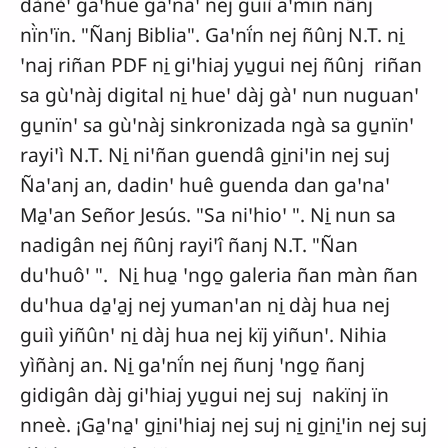
dànèꞌ gaꞌhue gaꞌnaꞌ nej guiì aꞌmin nânj
nï̀nꞌïn. "Ñanj Biblia". Gaꞌnḯn nej ñûnj N.T. ni̱
ꞌnaj riñan PDF ni̱ giꞌhiaj yu̱gui nej ñûnj riñan
sa gùꞌnàj digital ni̱ hueꞌ dàj gàꞌ nun nuguanꞌ
gu̱nïnꞌ sa gùꞌnàj sinkronizada ngà sa gu̱nïnꞌ
rayiꞌì N.T. Ni̱ niꞌñan guendâ gi̱niꞌin nej suj
Ñaꞌanj an, dadinꞌ huê guenda dan gaꞌnaꞌ
Ma̱ꞌan Señor Jesús. "Sa niꞌhioꞌ ". Ni̱ nun sa
nadigân nej ñûnj rayiꞌî ñanj N.T. "Ñan
duꞌhuôꞌ ". Ni̱ hua̱ ꞌngo̱ galeria ñan màn ñan
duꞌhua da̱ꞌa̱j nej yumanꞌan ni̱ dàj hua nej
guiì yiñûnꞌ ni̱ dàj hua nej kïj yiñunꞌ. Nihia
yìñànj an. Ni̱ gaꞌnḯn nej ñunj ꞌngo̱ ñanj
gidigân dàj giꞌhiaj yu̱gui nej suj nakïnj ïn
nneè. ¡Ga̱ꞌna̱ꞌ gi̱niꞌhiaj nej suj ni̱ gi̱ni̱ꞌin nej suj