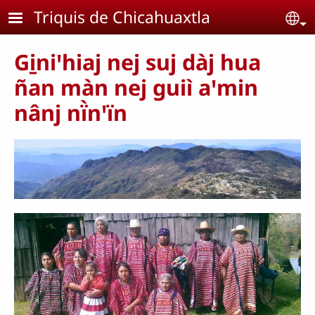
Pasar al contenido principal
Triquis de Chicahuaxtla
Se
Gi̱niꞌhiaj nej suj dàj hua
ñan màn nej guiì aꞌmin
nânj nï̀nꞌïn