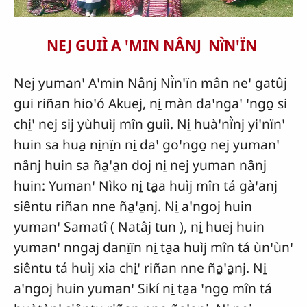
NEJ GUIÌ A ꞌMIN NÂNJ Nï̀NꞌÏN
Nej yumanꞌ Aꞌmin Nânj Nï̀nꞌïn mân neꞌ gatûj
gui riñan hioꞌó Akuej, ni̱ màn daꞌngaꞌ ꞌngo̱ si
chi̱ꞌ nej sij yùhuìj mîn guiì. Ni̱ huàꞌnï̀nj yiꞌnïnꞌ
huin sa hua̱ ni̱nï̱n ni̱ daꞌ goꞌngo̱ nej yumanꞌ
nânj huin sa ña̱ꞌa̱n doj ni̱ nej yuman nânj
huin: Yumanꞌ Nìko ni̱ ta̱a huìj mîn tá gàꞌanj
siêntu riñan nne ña̱ꞌa̱nj. Ni̱ aꞌngoj huin
yumanꞌ Samatî ( Natâj tun ), ni̱ huej huin
yumanꞌ nngaj danï̱ïn ni̱ ta̱a huìj mîn tá ùnꞌùnꞌ
siêntu tá huìj xia chi̱ꞌ riñan nne ña̱ꞌa̱nj. Ni̱
aꞌngoj huin yumanꞌ Sikí ni̱ ta̱a ꞌngo̱ mîn tá